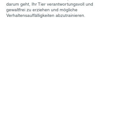
darum geht, Ihr Tier verantwortungsvoll und
gewaltfrei zu erziehen und mögliche
Verhaltensauffälligkeiten abzutrainieren.
Kontakt
Marie Luise Hofherr
Silberburgstraße 187
70178 Stuttgart
Telefon
0711 - 633 853 92
Mobil
0152 - 568 180 27
Email
info@tierheilpraxis-hofherr.de